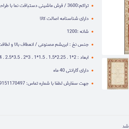
تراکم:3600 / فرش ماشینی دستبافت نما با طراحی معادل 80 الی 140 رج ابریشم
دارای شناسنامه اصالت کالا
شانه :1200
جنس نخ : ابریشم مصنوعی / انعطاف بالا و لطاف
ابعاد : 2*1 . 2.25*1.5 . 1.5*1 . 3*2 . 3.5*2.5 . 4*3 . 5*3 . 6*4
دارای گارانتی 40 ماه
جهت سفارش لطفا با شماره تماس: 09151170497 یا از طریق شبکه های اجتماعی با ما در ارتباط باشید
اشد